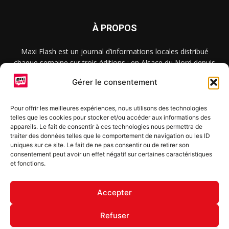
À PROPOS
Maxi Flash est un journal d’informations locales distribué
chaque semaine sur trois éditions : en Alsace du Nord depuis
2015, dans les secteurs d’Obernai-Molsheim-Erstein depuis
Gérer le consentement
2022, et à Colmar, Vignoble et Plaine depuis 2023.
Pour offrir les meilleures expériences, nous utilisons des technologies
telles que les cookies pour stocker et/ou accéder aux informations des
SUIVEZ-NOUS
appareils. Le fait de consentir à ces technologies nous permettra de
traiter des données telles que le comportement de navigation ou les ID
uniques sur ce site. Le fait de ne pas consentir ou de retirer son
consentement peut avoir un effet négatif sur certaines caractéristiques
et fonctions.
S'inscrire à la newsletter
Accepter
Refuser