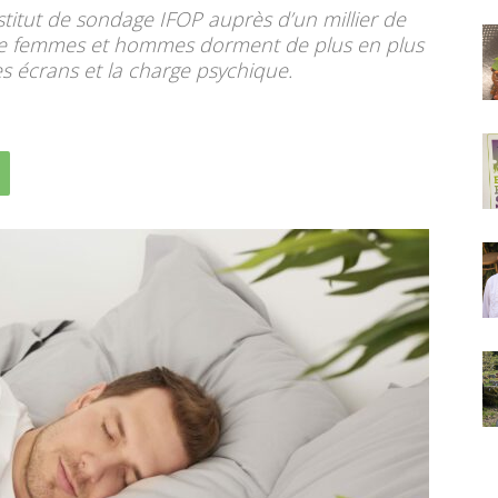
stitut de sondage IFOP auprès d’un millier de
que femmes et hommes dorment de plus en plus
les écrans et la charge psychique.