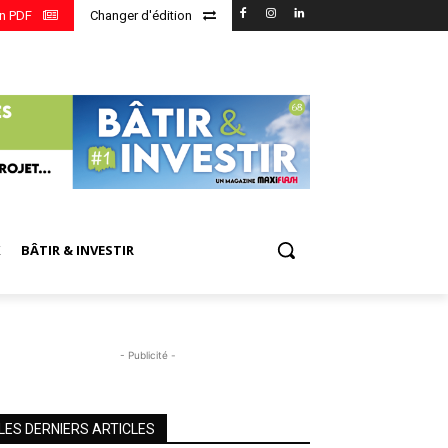
en PDF
Changer d'édition
X
BÂTIR & INVESTIR
- Publicité -
LES DERNIERS ARTICLES