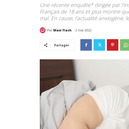
Une récente enquête* dirigée par l’in
Français de 18 ans et plus montre 
mal. En cause, l’actualité anxiogène, 
Par
Maxi Flash
2 mai 2022
Partager