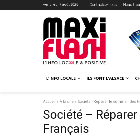
vendredi 7 août 2026
Contactez-nous
Nous trou
L’INFO LOCALE
ILS FONT L’ALSACE
C
Accueil
À la une
Société - Réparer le sommeil des F
Société – Réparer
Français