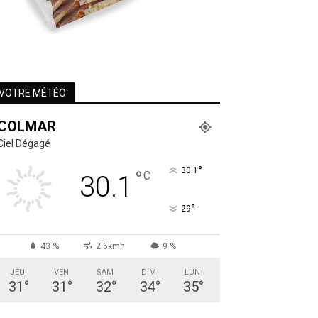
VOTRE MÉTÉO
COLMAR
Ciel Dégagé
°
30.1
°
C
30.1
°
29
43 %
2.5kmh
9 %
JEU
VEN
SAM
DIM
LUN
31
°
31
°
32
°
34
°
35
°