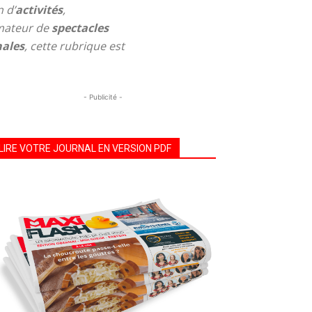
 d’
activités
,
mateur de
spectacles
nales
, cette rubrique est
- Publicité -
LIRE VOTRE JOURNAL EN VERSION PDF