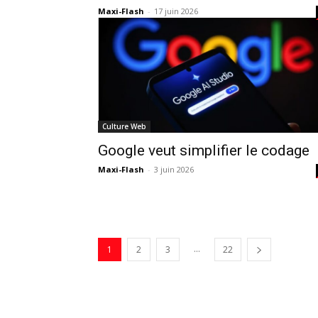
Maxi-Flash
-
17 juin 2026
Culture Web
Google veut simplifier le codage
Maxi-Flash
-
3 juin 2026
...
1
2
3
22