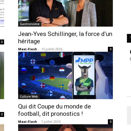
Gastronomie
Jean-Yves Schillinger, la force d’un
héritage
0
Maxi-Flash
-
15 juillet 2026
0
Culture Web
Qui dit Coupe du monde de
football, dit pronostics !
0
Maxi-Flash
-
1 juillet 2026
0