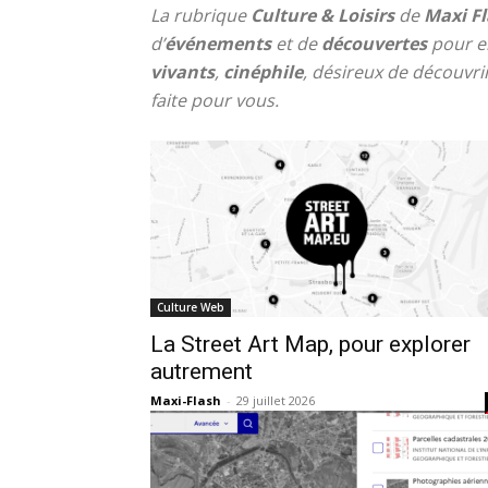
La rubrique
Culture & Loisirs
de
Maxi Fl
d’
événements
et de
découvertes
pour en
vivants
,
cinéphile
, désireux de découvri
faite pour vous.
Culture Web
La Street Art Map, pour explorer
autrement
Maxi-Flash
-
29 juillet 2026