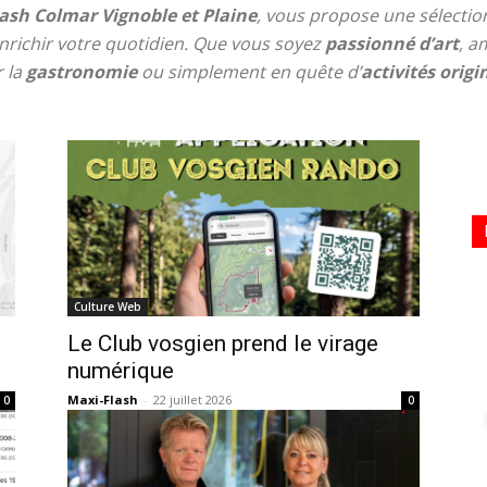
ash Colmar Vignoble et Plaine
, vous propose une sélection
richir votre quotidien. Que vous soyez
passionné d’art
, a
r la
gastronomie
ou simplement en quête d’
activités
origi
Culture Web
Le Club vosgien prend le virage
numérique
Maxi-Flash
-
22 juillet 2026
0
0