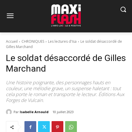
Accueil
CHRONIQUES
Les lectures d'Isa
Le soldat désaccordé de
Gilles Marchand
Le soldat désaccordé de Gilles
Marchand
Une histoire poignante, des personnages hauts en
couleur, une mélodie grave, un suspense haletant : tout
cela porte le roman et transporte le lecteur. Éditions Aux
Forges de Vulcain.
Par
Isabelle Arnould
10 juillet 2023