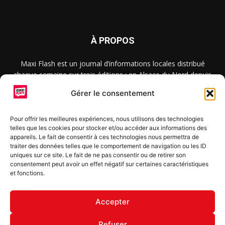
À PROPOS
Maxi Flash est un journal d’informations locales distribué
chaque semaine sur trois éditions : en Alsace du Nord depuis
2015, dans les secteurs d’Obernai-Molsheim-Erstein depuis
Gérer le consentement
2022, et à Colmar, Vignoble et Plaine depuis 2023.
Pour offrir les meilleures expériences, nous utilisons des technologies
telles que les cookies pour stocker et/ou accéder aux informations des
SUIVEZ-NOUS
appareils. Le fait de consentir à ces technologies nous permettra de
traiter des données telles que le comportement de navigation ou les ID
uniques sur ce site. Le fait de ne pas consentir ou de retirer son
consentement peut avoir un effet négatif sur certaines caractéristiques
et fonctions.
S'inscrire à la newsletter
Accepter
Refuser