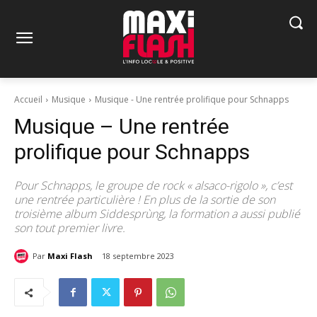
Accueil
Musique
Musique - Une rentrée prolifique pour Schnapps
Musique – Une rentrée
prolifique pour Schnapps
Pour Schnapps, le groupe de rock « alsaco-rigolo », c’est
une rentrée particulière ! En plus de la sortie de son
troisième album Siddesprùng, la formation a aussi publié
son tout premier livre.
Par
Maxi Flash
18 septembre 2023