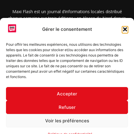
Maxi Flash est un journal d’informations locales distribué
chaque semaine sur trois éditions : en Alsace du Nord depuis
2015, dans les secteurs d’Obernai-Molsheim-Erstein depuis
Gérer le consentement
2022, et à Colmar, Vignoble et Plaine depuis 2023.
Pour offrir les meilleures expériences, nous utilisons des technologies
telles que les cookies pour stocker et/ou accéder aux informations des
SUIVEZ-NOUS
appareils. Le fait de consentir à ces technologies nous permettra de
traiter des données telles que le comportement de navigation ou les ID
uniques sur ce site. Le fait de ne pas consentir ou de retirer son
consentement peut avoir un effet négatif sur certaines caractéristiques
et fonctions.
S'inscrire à la newsletter
Accepter
Refuser
© Copyright © 2022 Maxi Flash
Voir les préférences
Mentions légales
Politique de confidentialité
Annonceurs