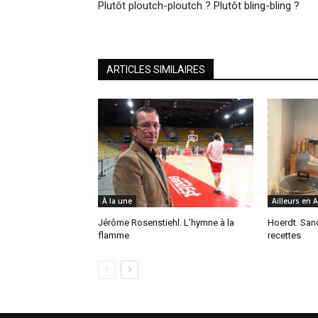
Plutôt ploutch-ploutch ? Plutôt bling-bling ?
ARTICLES SIMILAIRES
À la une
Ailleurs en 
Jérôme Rosenstiehl. L’hymne à la
Hoerdt. San
flamme
recettes