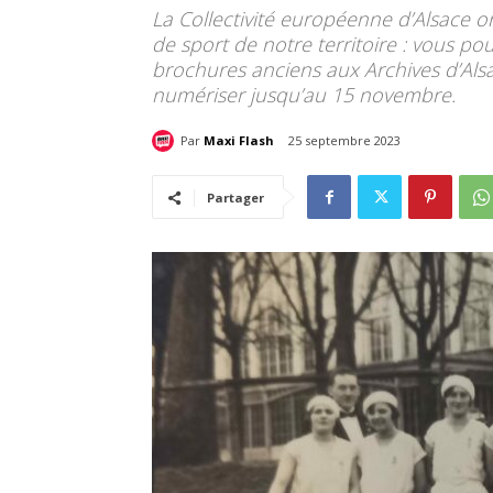
La Collectivité européenne d’Alsace o
de sport de notre territoire : vous po
brochures anciens aux Archives d’Alsa
numériser jusqu’au 15 novembre.
Par
Maxi Flash
25 septembre 2023
Partager