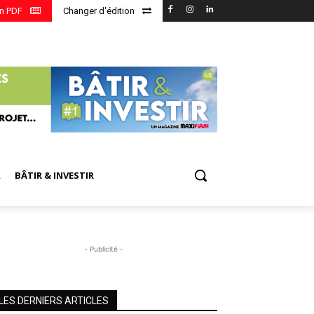
en PDF
Changer d'édition
X
BÂTIR & INVESTIR
- Publicité -
LES DERNIERS ARTICLES