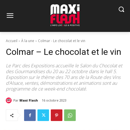
Accueil
À la une
Colmar - Le chocolat et le vin
Colmar – Le chocolat et le vin
Le Parc des Expositions accueille le Salon du Chocolat et
des Gourmandises du 20 au 22 octobre dans le hall 5.
Exposition sur le thème des 70 ans de la Route des Vins
d’Alsace, ventes, démonstrations et animations sont au
programme de ce week-end chocolaté.
Par
Maxi Flash
16 octobre 2023