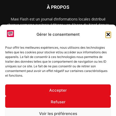
À PROPOS
Maxi Flash est un journal d’informations locales distribué
chaque semaine sur trois éditions : en Alsace du Nord depuis
2015, dans les secteurs d’Obernai-Molsheim-Erstein depuis
Gérer le consentement
2022, et à Colmar, Vignoble et Plaine depuis 2023.
Pour offrir les meilleures expériences, nous utilisons des technologies
telles que les cookies pour stocker et/ou accéder aux informations des
SUIVEZ-NOUS
appareils. Le fait de consentir à ces technologies nous permettra de
traiter des données telles que le comportement de navigation ou les ID
uniques sur ce site. Le fait de ne pas consentir ou de retirer son
consentement peut avoir un effet négatif sur certaines caractéristiques
et fonctions.
S'inscrire à la newsletter
Accepter
Refuser
© Copyright © 2022 Maxi Flash
Voir les préférences