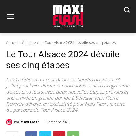
Accueil
À la une
Le Tour Alsace 2024 dévoile ses cinq étapes
Le Tour Alsace 2024 dévoile
ses cinq étapes
La 21e édition du Tour Alsace se tiendra du 24 au 28
juillet prochain. Plusieurs nouveautés sont au programme
de ces cinq jours, avec deux nouvelles étapes prévues et
une arrivée en grande pompe à Sélestat. Jean-Pierre
Reverdy dévoile, en exclusivité pour Maxi Flash, la carte
du parcours du Tour Alsace 2024.
Par
Maxi Flash
16 octobre 2023