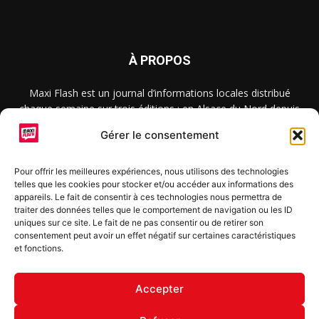
À PROPOS
Maxi Flash est un journal d’informations locales distribué
chaque semaine sur trois éditions : en Alsace du Nord depuis
2015, dans les secteurs d’Obernai-Molsheim-Erstein depuis
Gérer le consentement
2022, et à Colmar, Vignoble et Plaine depuis 2023.
Pour offrir les meilleures expériences, nous utilisons des technologies
telles que les cookies pour stocker et/ou accéder aux informations des
SUIVEZ-NOUS
appareils. Le fait de consentir à ces technologies nous permettra de
traiter des données telles que le comportement de navigation ou les ID
uniques sur ce site. Le fait de ne pas consentir ou de retirer son
consentement peut avoir un effet négatif sur certaines caractéristiques
et fonctions.
S'inscrire à la newsletter
Accepter