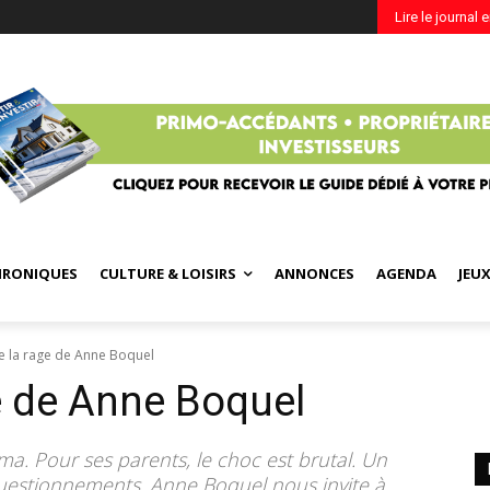
Lire le journal 
HRONIQUES
CULTURE & LOISIRS
ANNONCES
AGENDA
JEU
de la rage de Anne Boquel
ge de Anne Boquel
a. Pour ses parents, le choc est brutal. Un
estionnements. Anne Boquel nous invite à