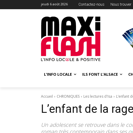
jeudi 6 août 2026
Contactez-nous
Nous trouver
L’INFO LOCALE
ILS FONT L’ALSACE
C
Accueil
CHRONIQUES
Les lectures d'Isa
L’enfant 
L’enfant de la ra
Un adolescent se retrouve dans le com
roman très contemporain dans ses qu