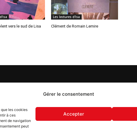
d'Isa
Les lectures d'Isa
lent vers le sud de Lisa
Clément de Romain Lemire
S
PROPOS
Gérer le consentement
 Flash est un journal d’informations locales distribué
s que les cookies
ue semaine sur trois éditions : en Alsace du Nord depuis
Accepter
ntir à ces
, dans les secteurs d’Obernai-Molsheim-Erstein depuis
ment de navigation
, et à Colmar, Vignoble et Plaine depuis 2023.
 consentement peut