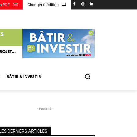
en PDF
Changer d'édition
X
BÂTIR & INVESTIR
- Publicité -
LES DERNIERS ARTICLES