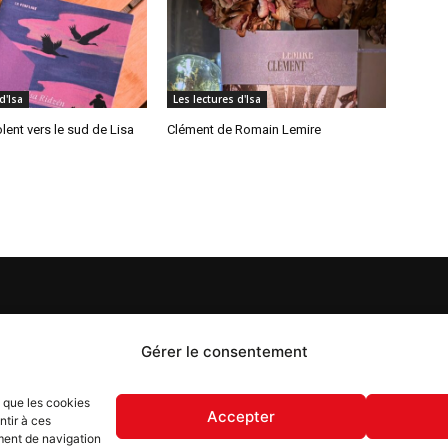
d'Isa
Les lectures d'Isa
lent vers le sud de Lisa
Clément de Romain Lemire
S
PROPOS
Gérer le consentement
 Flash est un journal d’informations locales distribué
s que les cookies
ue semaine sur trois éditions : en Alsace du Nord depuis
Accepter
ntir à ces
, dans les secteurs d’Obernai-Molsheim-Erstein depuis
ment de navigation