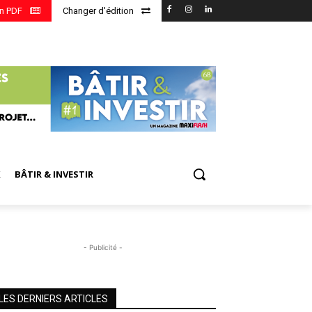
en PDF
Changer d'édition
X
BÂTIR & INVESTIR
- Publicité -
LES DERNIERS ARTICLES