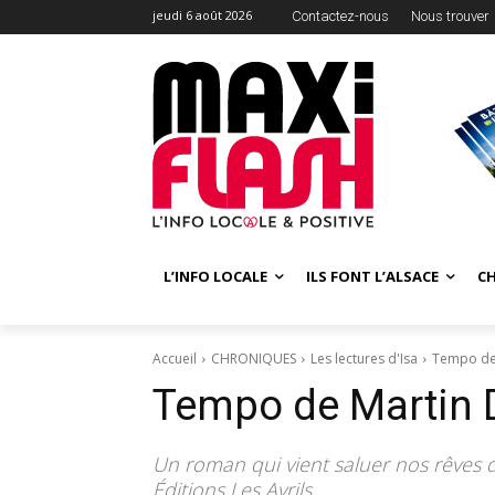
jeudi 6 août 2026
Contactez-nous
Nous trouver
L’INFO LOCALE
ILS FONT L’ALSACE
C
Accueil
CHRONIQUES
Les lectures d'Isa
Tempo de
Tempo de Martin
Un roman qui vient saluer nos rêves de
Éditions Les Avrils.