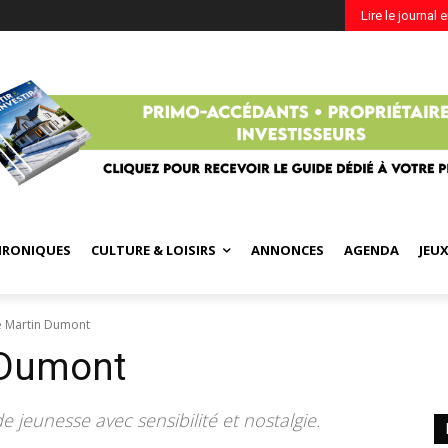
Lire le journal 
HRONIQUES
CULTURE & LOISIRS
ANNONCES
AGENDA
JEU
 Martin Dumont
 Dumont
 jeunesse avec sensibilité et nostalgie.