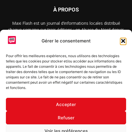
À PROPOS
Maxi Flash est un journal d’informations locales distribué
chaque semaine sur trois éditions : en Alsace du Nord depuis
2015, dans les secteurs d’Obernai-Molsheim-Erstein depuis
Gérer le consentement
2022, et à Colmar, Vignoble et Plaine depuis 2023.
Pour offrir les meilleures expériences, nous utilisons des technologies
telles que les cookies pour stocker et/ou accéder aux informations des
SUIVEZ-NOUS
appareils. Le fait de consentir à ces technologies nous permettra de
traiter des données telles que le comportement de navigation ou les ID
uniques sur ce site. Le fait de ne pas consentir ou de retirer son
consentement peut avoir un effet négatif sur certaines caractéristiques
et fonctions.
S'inscrire à la newsletter
Accepter
Refuser
© Copyright © 2022 Maxi Flash
Voir les préférences