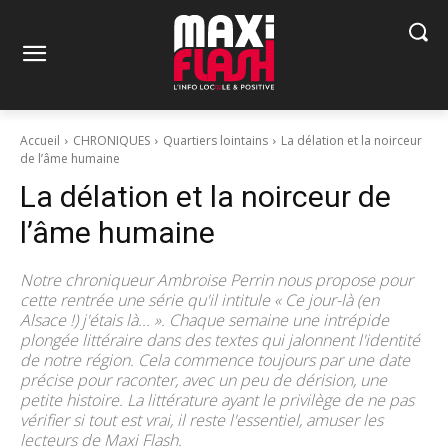
Accueil
CHRONIQUES
Quartiers lointains
La délation et la noirceur
de l’âme humaine
La délation et la noirceur de
l’âme humaine
Notre chroniqueur Ambroise Perrin nous propose pour
cette rentrée une série qu'il intitule « Ce jour-là (en
Alsace !) j'étais là... ». Chaque semaine une intrépide
plongée littéraire dans des textes qui jalonnent l'identité
de notre région. Cela commence toujours par une date
précise pour raconter, avec un peu de dérision, une
petite histoire. La littérature ayant le privilège de ne pas
vérifier si tout est vrai, il reste l'essentiel, amuser les
lecteurs de Maxi Flash.