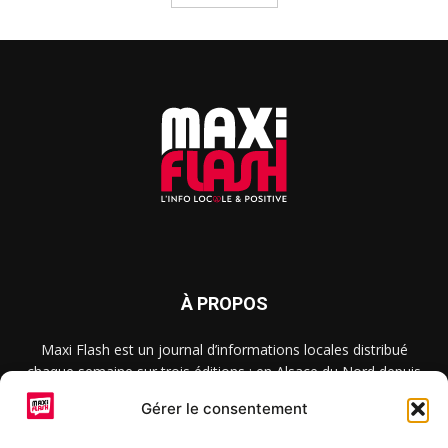
À PROPOS
Maxi Flash est un journal d’informations locales distribué
chaque semaine sur trois éditions : en Alsace du Nord depuis
2015, dans les secteurs d’Obernai-Molsheim-Erstein depuis
Gérer le consentement
2022, et à Colmar, Vignoble et Plaine depuis 2023.