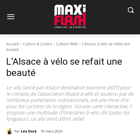
Accueil
Culture & Loisirs
Culture Web
L’Alsace à vélo se refait une
beauté
L’Alsace à vélo se refait une
beauté
Le site, lancé par Alsace destination tourisme (ADT) pour
le compte de l’association Alsace à vélo et soutenu par de
nombreux partenaires institutionnels, est une mine d’or
pour les cyclistes de la région. Via une carte interactive, il
propose une multitude d’itinéraires à vélo, de toutes les
longueurs. Le site vient d’être refait.
Par
Léo Doré
18 mars 2024