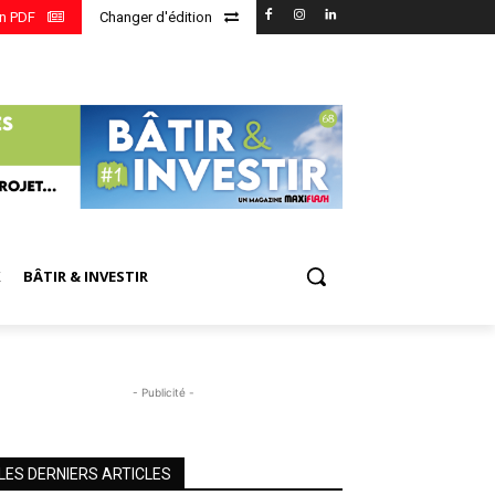
en PDF
Changer d'édition
X
BÂTIR & INVESTIR
- Publicité -
LES DERNIERS ARTICLES