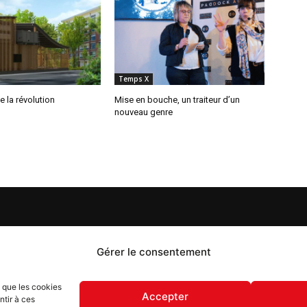
Temps X
e la révolution
Mise en bouche, un traiteur d’un
nouveau genre
S
PROPOS
Gérer le consentement
 Flash est un journal d’informations locales distribué
s que les cookies
ue semaine sur trois éditions : en Alsace du Nord depuis
Accepter
ntir à ces
, dans les secteurs d’Obernai-Molsheim-Erstein depuis