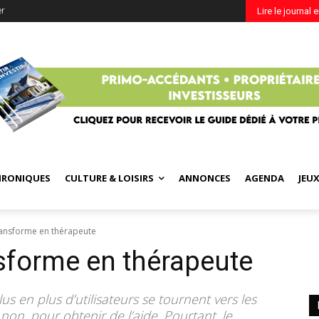
er
Lire le journal 
HRONIQUES
CULTURE & LOISIRS
ANNONCES
AGENDA
JEU
ransforme en thérapeute
nsforme en thérapeute
 plus en plus d’utilisateurs se tournent vers les
on, pour obtenir de l’aide. Pourtant, le