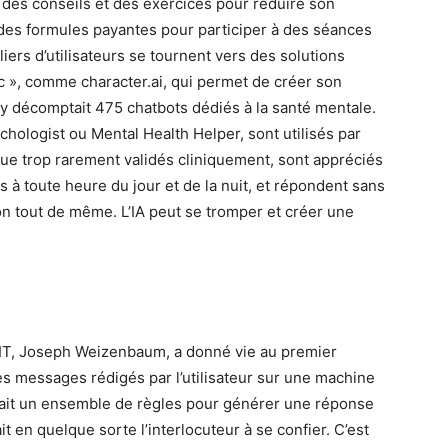
 des conseils et des exercices pour réduire son
i des formules payantes pour participer à des séances
iers d’utilisateurs se tournent vers des solutions
c », comme character.ai, qui permet de créer son
y décomptait 475 chatbots dédiés à la santé mentale.
hologist ou Mental Health Helper, sont utilisés par
n que trop rarement validés cliniquement, sont appréciés
es à toute heure du jour et de la nuit, et répondent sans
on tout de même. L’IA peut se tromper et créer une
MIT, Joseph Weizenbaum, a donné vie au premier
les messages rédigés par l’utilisateur sur une machine
iquait un ensemble de règles pour générer une réponse
t en quelque sorte l’interlocuteur à se confier. C’est