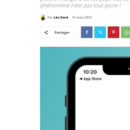
phénomène n’est pas tout jeune !
Par
Léo Doré
10 mars 2025
Partager