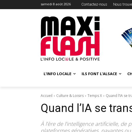
samedi 8 août 2026
Contactez-nous
Nous trouv
L’INFO LOCALE
ILS FONT L’ALSACE
C
Accueil
Culture & Loisirs
Temps X
Quand l’IA se t
Quand l’IA se tra
À l’ère de l’intelligence artificielle, de
plateformes génératives, payantes ou n