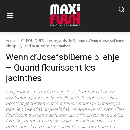
Accueil
CHRONIQUES
Les regards de Simone
Wenn d’Josefsblüeme
bliehje - Quand fleurissent les jacinthes
Wenn d’Josefsblüeme bliehje
– Quand fleurissent les
jacinthes
Les jacinthes portent avec justesse leur nom alsacien
Josefsblüem, qui signifie « la fleur de Joseph », car elles
pointent généralement leur minois pour la Saint-Joseph,
dite Seppelesdàà ou Josefsdàà, célébrée le 19 mars. Elles
fleurissent du moins au jardin, car à l’intérieur on peut les
faire fleurir lorsqu’on le souhaite : il suffit de placer le
bulbe dans la terre ou sur un lit de cailloux et un peu