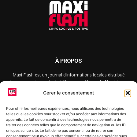
À PROPOS
Maxi Flash est un journal d’informations locales distribué
chaque semaine sur trois éditions : en Alsace du Nord depuis
2015, dans les secteurs d’Obernai-Molsheim-Erstein depuis
Gérer le consentement
2022, et à Colmar, Vignoble et Plaine depuis 2023.
Pour offrir les meilleures expériences, nous utilisons des technologies
telles que les cookies pour stocker et/ou accéder aux informations des
SUIVEZ-NOUS
appareils. Le fait de consentir à ces technologies nous permettra de
traiter des données telles que le comportement de navigation ou les ID
uniques sur ce site. Le fait de ne pas consentir ou de retirer son
consentement peut avoir un effet négatif sur certaines caractéristiques