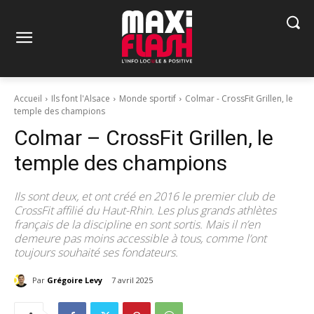
Accueil
Ils font l'Alsace
Monde sportif
Colmar - CrossFit Grillen, le
temple des champions
Colmar – CrossFit Grillen, le
temple des champions
Ils sont deux, et ont créé en 2016 le premier club de
CrossFit affilié du Haut-Rhin. Les plus grands athlètes
français de la discipline en sont sortis. Mais il n’en
demeure pas moins accessible à tous, comme l’ont
toujours souhaité ses fondateurs.
Par
Grégoire Levy
7 avril 2025