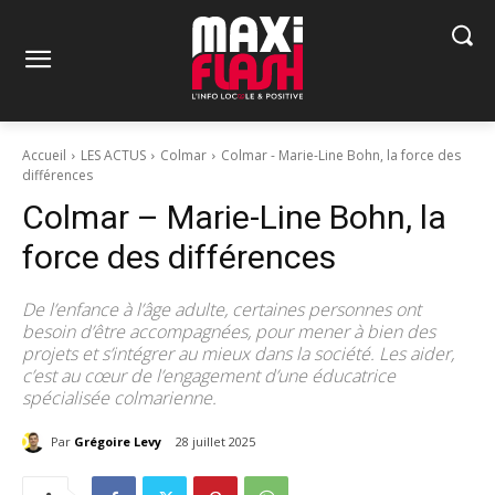
Accueil
LES ACTUS
Colmar
Colmar - Marie-Line Bohn, la force des
différences
Colmar – Marie-Line Bohn, la
force des différences
De l’enfance à l’âge adulte, certaines personnes ont
besoin d’être accompagnées, pour mener à bien des
projets et s’intégrer au mieux dans la société. Les aider,
c’est au cœur de l’engagement d’une éducatrice
spécialisée colmarienne.
Par
Grégoire Levy
28 juillet 2025