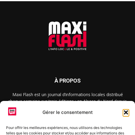
À PROPOS
Maxi Flash est un journal d’informations locales distribué
chaque semaine sur trois éditions : en Alsace du Nord depuis
2015, dans les secteurs d’Obernai-Molsheim-Erstein depuis
Gérer le consentement
2022, et à Colmar, Vignoble et Plaine depuis 2023.
Pour offrir les meilleures expériences, nous utilisons des technologies
telles que les cookies pour stocker et/ou accéder aux informations des