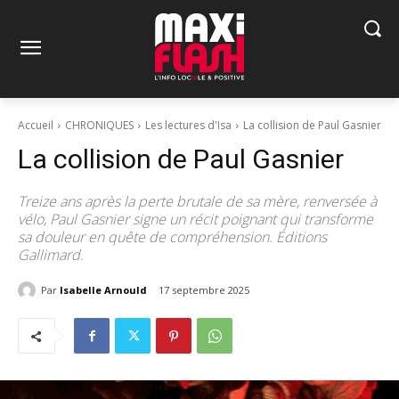
Accueil
CHRONIQUES
Les lectures d'Isa
La collision de Paul Gasnier
La collision de Paul Gasnier
Treize ans après la perte brutale de sa mère, renversée à
vélo, Paul Gasnier signe un récit poignant qui transforme
sa douleur en quête de compréhension. Éditions
Gallimard.
Par
Isabelle Arnould
17 septembre 2025