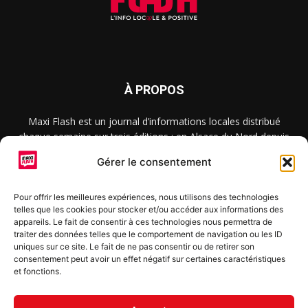
À PROPOS
Maxi Flash est un journal d’informations locales distribué
chaque semaine sur trois éditions : en Alsace du Nord depuis
2015, dans les secteurs d’Obernai-Molsheim-Erstein depuis
Gérer le consentement
2022, et à Colmar, Vignoble et Plaine depuis 2023.
Pour offrir les meilleures expériences, nous utilisons des technologies
telles que les cookies pour stocker et/ou accéder aux informations des
SUIVEZ-NOUS
appareils. Le fait de consentir à ces technologies nous permettra de
traiter des données telles que le comportement de navigation ou les ID
uniques sur ce site. Le fait de ne pas consentir ou de retirer son
consentement peut avoir un effet négatif sur certaines caractéristiques
et fonctions.
S'inscrire à la newsletter