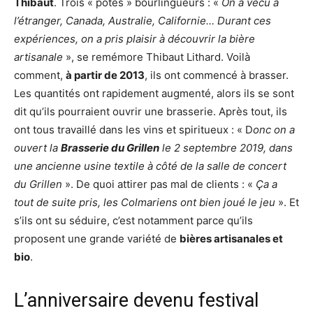
Thibaut
. Trois « potes » bourlingueurs : «
On a vécu à
l’étranger, Canada, Australie, Californie… Durant ces
expériences, on a pris plaisir à découvrir la bière
artisanale
», se remémore Thibaut Lithard. Voilà
comment,
à partir de 2013
, ils ont commencé à brasser.
Les quantités ont rapidement augmenté, alors ils se sont
dit qu’ils pourraient ouvrir une brasserie. Après tout, ils
ont tous travaillé dans les vins et spiritueux : « D
onc on a
ouvert la
Brasserie du Grillen
le 2 septembre 2019, dans
une ancienne usine textile à côté de la salle de concert
du Grillen
». De quoi attirer pas mal de clients : «
Ça a
tout de suite pris, les Colmariens ont bien joué le jeu
». Et
s’ils ont su séduire, c’est notamment parce qu’ils
proposent une grande variété de
bières artisanales et
bio
.
L’anniversaire devenu festival