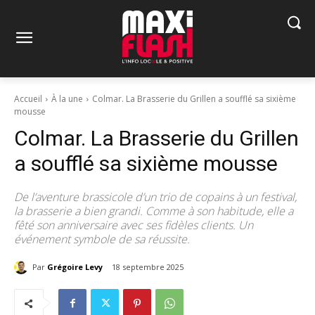
Accueil
À la une
Colmar. La Brasserie du Grillen a soufflé sa sixième
mousse
Colmar. La Brasserie du Grillen
a soufflé sa sixième mousse
De l’aventure brassicole d’un trio de copains à un festival,
la brasserie a bien grandi. Comme à son habitude, elle a
fêté son anniversaire avec ses fidèles clients. Un
événement symbole de sa réussite.
Par
Grégoire Levy
18 septembre 2025