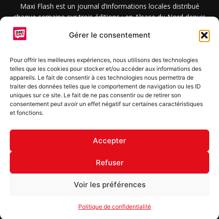
Maxi Flash est un journal d’informations locales distribué
chaque semaine sur trois éditions : en Alsace du Nord depuis
2015, dans les secteurs d’Obernai-Molsheim-Erstein depuis
Gérer le consentement
2022, et à Colmar, Vignoble et Plaine depuis 2023.
Pour offrir les meilleures expériences, nous utilisons des technologies
telles que les cookies pour stocker et/ou accéder aux informations des
SUIVEZ-NOUS
appareils. Le fait de consentir à ces technologies nous permettra de
traiter des données telles que le comportement de navigation ou les ID
uniques sur ce site. Le fait de ne pas consentir ou de retirer son
consentement peut avoir un effet négatif sur certaines caractéristiques
et fonctions.
S'inscrire à la newsletter
Accepter
Refuser
© Copyright © 2022 Maxi Flash
Voir les préférences
Mentions légales
Politique de confidentialité
Annonceurs
Politique de confidentialité
Contact