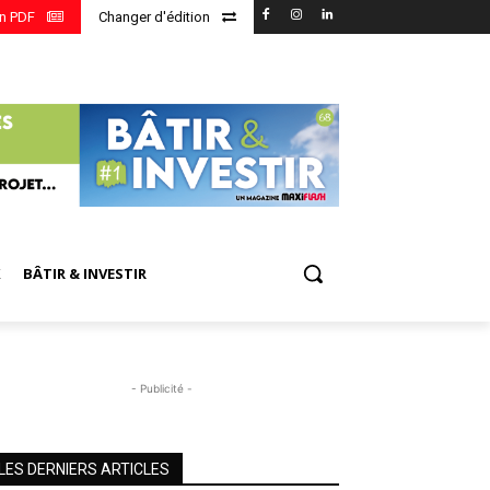
en PDF
Changer d'édition
X
BÂTIR & INVESTIR
- Publicité -
LES DERNIERS ARTICLES