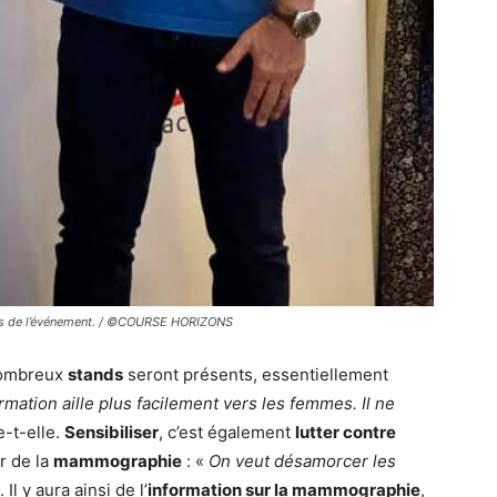
res de l’événement. / ©COURSE HORIZONS
nombreux
stands
seront présents, essentiellement
formation aille plus facilement vers les femmes. Il ne
e-t-elle.
Sensibiliser
, c’est également
lutter contre
r de la
mammographie
: «
On veut désamorcer les
Il y aura ainsi de l’
information sur la mammographie
,