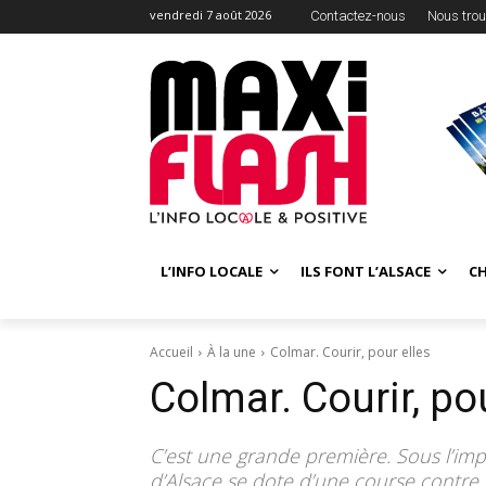
vendredi 7 août 2026
Contactez-nous
Nous trou
L’INFO LOCALE
ILS FONT L’ALSACE
C
Accueil
À la une
Colmar. Courir, pour elles
Colmar. Courir, pou
C’est une grande première. Sous l’impu
d’Alsace se dote d’une course contre 