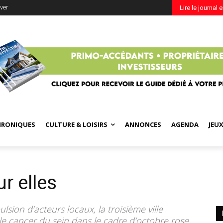
ver
Lire le journal 
HRONIQUES
CULTURE & LOISIRS
ANNONCES
AGENDA
JEU
r elles
lsion d’acteurs locaux, la troisième ville
le cancer du sein dans le cadre d’octobre rose,