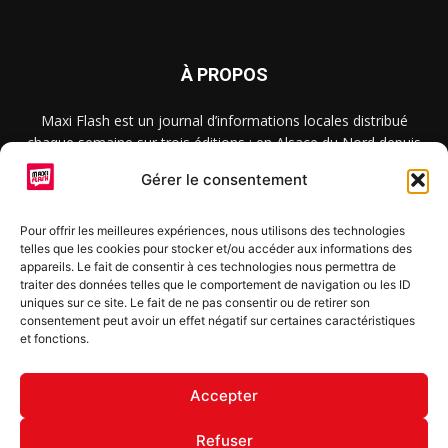
À PROPOS
Maxi Flash est un journal d’informations locales distribué
chaque semaine sur trois éditions : en Alsace du Nord depuis
2015, dans les secteurs d’Obernai-Molsheim-Erstein depuis
Gérer le consentement
2022, et à Colmar, Vignoble et Plaine depuis 2023.
Pour offrir les meilleures expériences, nous utilisons des technologies
telles que les cookies pour stocker et/ou accéder aux informations des
SUIVEZ-NOUS
appareils. Le fait de consentir à ces technologies nous permettra de
traiter des données telles que le comportement de navigation ou les ID
uniques sur ce site. Le fait de ne pas consentir ou de retirer son
consentement peut avoir un effet négatif sur certaines caractéristiques
et fonctions.
S'inscrire à la newsletter
Accepter
Refuser