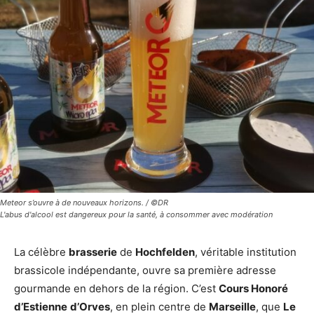
Meteor s’ouvre à de nouveaux horizons. / ©DR
L'abus d'alcool est dangereux pour la santé, à consommer avec modération
La célèbre
brasserie
de
Hochfelden
, véritable institution
brassicole indépendante, ouvre sa première adresse
gourmande en dehors de la région. C’est
Cours Honoré
d’Estienne
d’Orves
, en plein centre de
Marseille
, que
Le