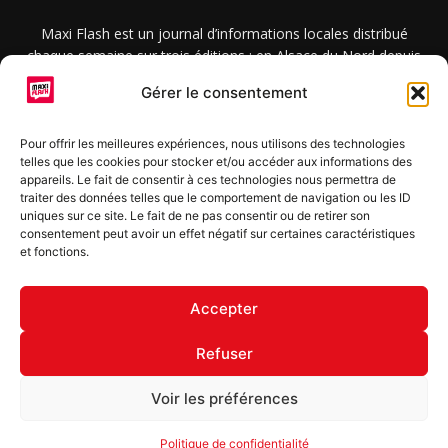
Maxi Flash est un journal d’informations locales distribué
chaque semaine sur trois éditions : en Alsace du Nord depuis
2015, dans les secteurs d’Obernai-Molsheim-Erstein depuis
Gérer le consentement
2022, et à Colmar, Vignoble et Plaine depuis 2023.
Pour offrir les meilleures expériences, nous utilisons des technologies
telles que les cookies pour stocker et/ou accéder aux informations des
SUIVEZ-NOUS
appareils. Le fait de consentir à ces technologies nous permettra de
traiter des données telles que le comportement de navigation ou les ID
uniques sur ce site. Le fait de ne pas consentir ou de retirer son
consentement peut avoir un effet négatif sur certaines caractéristiques
et fonctions.
S'inscrire à la newsletter
Accepter
Refuser
© Copyright © 2022 Maxi Flash
Voir les préférences
Mentions légales
Politique de confidentialité
Annonceurs
Politique de confidentialité
Contact