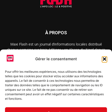
À PROPOS
Maxi Flash est un journal d’informations locales distribué
chaque semaine sur trois éditions : en Alsace du Nord depuis
2015, dans les secteurs d’Obernai-Molsheim-Erstein depuis
Gérer le consentement
2022, et à Colmar, Vignoble et Plaine depuis 2023.
Pour offrir les meilleures expériences, nous utilisons des technologies
telles que les cookies pour stocker et/ou accéder aux informations des
SUIVEZ-NOUS
appareils. Le fait de consentir à ces technologies nous permettra de
traiter des données telles que le comportement de navigation ou les ID
uniques sur ce site. Le fait de ne pas consentir ou de retirer son
consentement peut avoir un effet négatif sur certaines caractéristiques
et fonctions.
S'inscrire à la newsletter