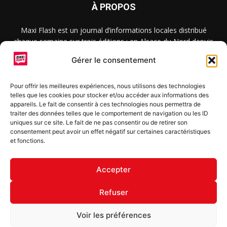
À PROPOS
Maxi Flash est un journal d’informations locales distribué
chaque semaine sur trois éditions : en Alsace du Nord depuis
2015, dans les secteurs d’Obernai-Molsheim-Erstein depuis
Gérer le consentement
2022, et à Colmar, Vignoble et Plaine depuis 2023.
Pour offrir les meilleures expériences, nous utilisons des technologies
telles que les cookies pour stocker et/ou accéder aux informations des
SUIVEZ-NOUS
appareils. Le fait de consentir à ces technologies nous permettra de
traiter des données telles que le comportement de navigation ou les ID
uniques sur ce site. Le fait de ne pas consentir ou de retirer son
consentement peut avoir un effet négatif sur certaines caractéristiques
et fonctions.
S'inscrire à la newsletter
Accepter
Refuser
© Copyright © 2022 Maxi Flash
Voir les préférences