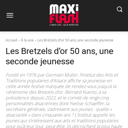
Accueil
À la une
Les Bretzels d’or 50 ans, une seconde jeunesse
Les Bretzels d’or 50 ans, une
seconde jeunesse
Fondé en 1976 par Germain Muller, l’Institut des Arts et
Traditions populaires d’Alsace affiche sa jeunesse en
cette année festive marquée de rendez-vous jusqu’à la
cérémonie des Bretzels d’or. Bernard Kuentz, à sa
présidence depuis 2022, et le comité de vingt-cinq
personnalités alsaciennes dont Yvelise Schaeffer, la
secrétaire générale, s’adressent aux jeunes : quelle «
alsacianité » dans cinquante ans ? L’Institut appelle les
jeunes qui s’intéressent aux arts et traditions populaires
pour qu’à leur tour, peut-être, ils décrochent la plus haute