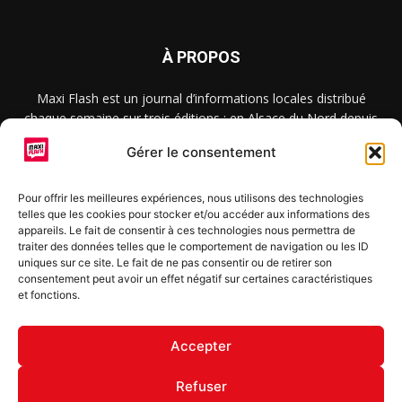
À PROPOS
Maxi Flash est un journal d’informations locales distribué
chaque semaine sur trois éditions : en Alsace du Nord depuis
2015, dans les secteurs d’Obernai-Molsheim-Erstein depuis
Gérer le consentement
2022, et à Colmar, Vignoble et Plaine depuis 2023.
Pour offrir les meilleures expériences, nous utilisons des technologies
telles que les cookies pour stocker et/ou accéder aux informations des
SUIVEZ-NOUS
appareils. Le fait de consentir à ces technologies nous permettra de
traiter des données telles que le comportement de navigation ou les ID
uniques sur ce site. Le fait de ne pas consentir ou de retirer son
consentement peut avoir un effet négatif sur certaines caractéristiques
et fonctions.
S'inscrire à la newsletter
Accepter
Refuser