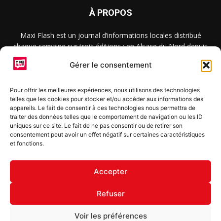
À PROPOS
Maxi Flash est un journal d’informations locales distribué
chaque semaine sur trois éditions : en Alsace du Nord depuis
2015, dans les secteurs d’Obernai-Molsheim-Erstein depuis
Gérer le consentement
2022, et à Colmar, Vignoble et Plaine depuis 2023.
Pour offrir les meilleures expériences, nous utilisons des technologies
telles que les cookies pour stocker et/ou accéder aux informations des
SUIVEZ-NOUS
appareils. Le fait de consentir à ces technologies nous permettra de
traiter des données telles que le comportement de navigation ou les ID
uniques sur ce site. Le fait de ne pas consentir ou de retirer son
consentement peut avoir un effet négatif sur certaines caractéristiques
et fonctions.
S'inscrire à la newsletter
Accepter
Refuser
© Copyright © 2022 Maxi Flash
Voir les préférences