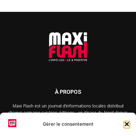
À PROPOS
Maxi Flash est un journal d’informations locales distribué
chaque semaine sur trois éditions : en Alsace du Nord depuis
2015, dans les secteurs d’Obernai-Molsheim-Erstein depuis
Gérer le consentement
2022, et à Colmar, Vignoble et Plaine depuis 2023.