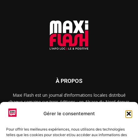
À PROPOS
Maxi Flash est un journal d’informations locales distribué
chaque semaine sur trois éditions : en Alsace du Nord depuis
2015, dans les secteurs d’Obernai-Molsheim-Erstein depuis
Gérer le consentement
2022, et à Colmar, Vignoble et Plaine depuis 2023.
Pour offrir les meilleures expériences, nous utilisons des technologies
telles que les cookies pour stocker et/ou accéder aux informations des