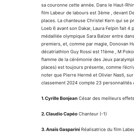
sa couronne cette année. Dans le Haut-Rhin 
film Labeur de labours est 3ème , devant De
places. La chanteuse Christel Kern qui se pr
Loeb 6 avant son Dakar, Laura Felpin fait 4
médaillée olympique Sara Balzer entre dans 
premiers, et, comme par magie, Donovan H
décatriathlon Guy Rossi est 11ème , M Poko
flamme de la cérémonie des Jeux paralympiq
places) est toujours présente, comme l’écri
noter que Pierre Hermé et Olivier Nasti, su
classement 2024 compte 23 personnalités a
1. Cyrille Bonjean
César des meilleurs effets
2.
Claudio Capéo
Chanteur (-1)
3. Anaïs Gasparini
Réalisatrice du film Labe