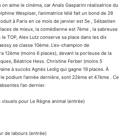
on aime le cinéma, car Anaïs Gasparini réalisatrice du
lphine Wespiser, l’animatrice télé fait un bond de 28
oduit à Paris en ce mois de janvier est 5e , Sébastien
 places de mieux, la comédienne est 7ème , la sabreuse
le TOP, Alex Lutz conserve sa place dans les dix
aessy se classe 10ème. L’ex-champion de
ra 12ème (moins 6 places), devant la porteuse de la
ues, Béatrice Hess. Christine Ferber (moins 5
vaine à succès Agnès Ledig qui gagne 19 places. À
r le podium l’année dernière, sont 22ème et 47ème . Ce
bsentes l’an dernier.
 visuels pour Le Règne animal (entrée)
ur de labours (entrée)