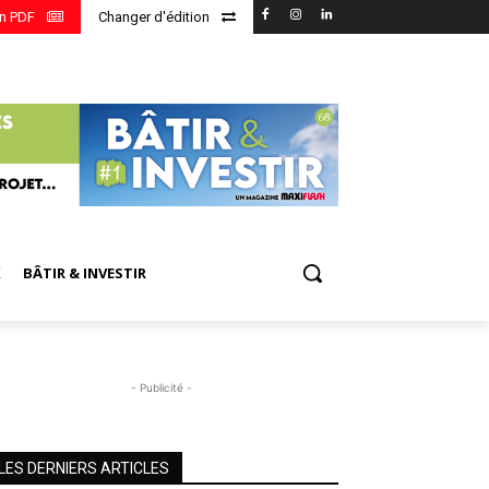
en PDF
Changer d'édition
X
BÂTIR & INVESTIR
- Publicité -
LES DERNIERS ARTICLES