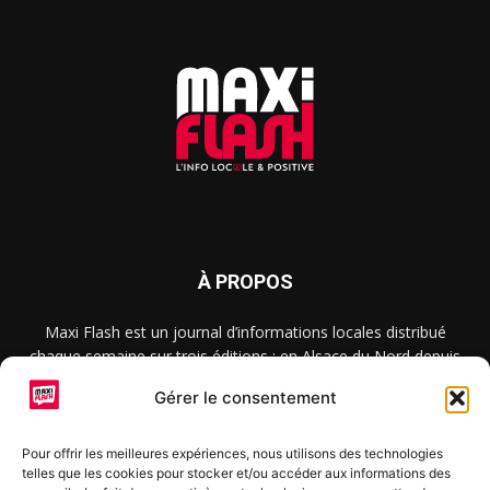
À PROPOS
Maxi Flash est un journal d’informations locales distribué
chaque semaine sur trois éditions : en Alsace du Nord depuis
2015, dans les secteurs d’Obernai-Molsheim-Erstein depuis
Gérer le consentement
2022, et à Colmar, Vignoble et Plaine depuis 2023.
Pour offrir les meilleures expériences, nous utilisons des technologies
telles que les cookies pour stocker et/ou accéder aux informations des