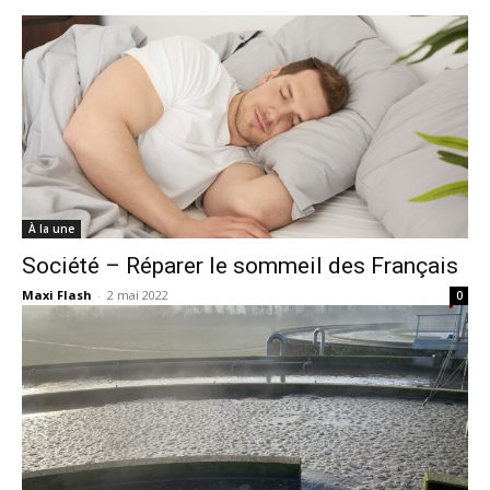
À la une
Société – Réparer le sommeil des Français
Maxi Flash
-
2 mai 2022
0