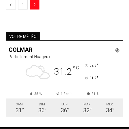
1
2
VOTRE MÉTÉO
COLMAR
Partiellement Nuageux
°
32.3
°
C
31.2
°
31.2
38 %
1.3kmh
31 %
SAM
DIM
LUN
MAR
MER
31
°
36
°
36
°
32
°
34
°