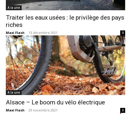
À la une
Traiter les eaux usées : le privilège des pays
riches
Maxi Flash
-
13 décembre 2021
0
À la une
Alsace – Le boom du vélo électrique
Maxi Flash
-
29 novembre 2021
0