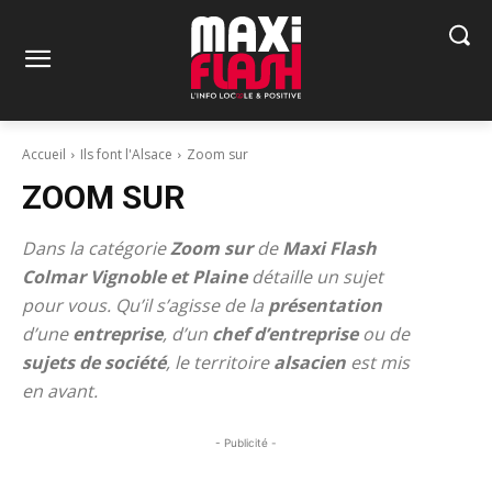
Accueil
Ils font l'Alsace
Zoom sur
ZOOM SUR
Dans la catégorie
Zoom sur
de
Maxi Flash
Colmar Vignoble et Plaine
détaille un sujet
pour vous. Qu’il s’agisse de la
présentation
d’une
entreprise
, d’un
chef d’entreprise
ou de
sujets
de société
, le territoire
alsacien
est mis
en avant.
- Publicité -