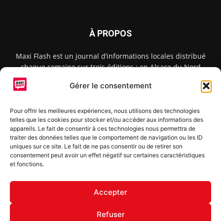
À PROPOS
Maxi Flash est un journal d’informations locales distribué
chaque semaine sur trois éditions : en Alsace du Nord
depuis 2015, dans les secteurs d’Obernai-Molsheim-Erstein
Gérer le consentement
depuis 2022, et à Colmar, Vignoble et Plaine depuis 2023.
Pour offrir les meilleures expériences, nous utilisons des technologies
telles que les cookies pour stocker et/ou accéder aux informations des
SUIVEZ-NOUS
appareils. Le fait de consentir à ces technologies nous permettra de
traiter des données telles que le comportement de navigation ou les ID
uniques sur ce site. Le fait de ne pas consentir ou de retirer son
consentement peut avoir un effet négatif sur certaines caractéristiques
et fonctions.
S'inscrire à la newsletter
Accepter
Refuser