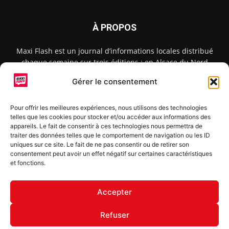
À PROPOS
Maxi Flash est un journal d’informations locales distribué
chaque semaine sur trois éditions : en Alsace du Nord
depuis 2015, dans les secteurs d’Obernai-Molsheim-Erstein
Gérer le consentement
depuis 2022, et à Colmar, Vignoble et Plaine depuis 2023.
Pour offrir les meilleures expériences, nous utilisons des technologies
telles que les cookies pour stocker et/ou accéder aux informations des
SUIVEZ-NOUS
appareils. Le fait de consentir à ces technologies nous permettra de
traiter des données telles que le comportement de navigation ou les ID
uniques sur ce site. Le fait de ne pas consentir ou de retirer son
consentement peut avoir un effet négatif sur certaines caractéristiques
et fonctions.
S'inscrire à la newsletter
Accepter
Refuser