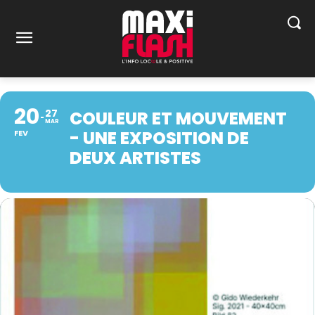
20
27
COULEUR ET MOUVEMENT
MAR
- UNE EXPOSITION DE
FEV
DEUX ARTISTES