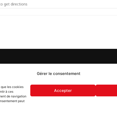
g Munster []
S
PROPOS
Gérer le consentement
 Flash est un journal d’informations locales distribué
s que les cookies
ue semaine sur trois éditions : en Alsace du Nord depuis
Accepter
ntir à ces
, dans les secteurs d’Obernai-Molsheim-Erstein depuis
ment de navigation
, et à Colmar, Vignoble et Plaine depuis 2023.
 consentement peut