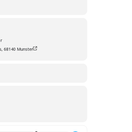
er
tes, 68140 Munster