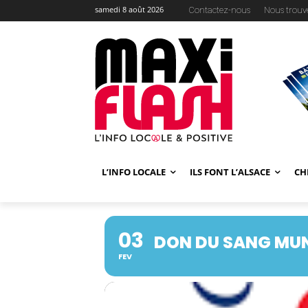
samedi 8 août 2026
Contactez-nous
Nous trouv
L’INFO LOCALE
ILS FONT L’ALSACE
CH
03
DON DU SANG MU
FEV