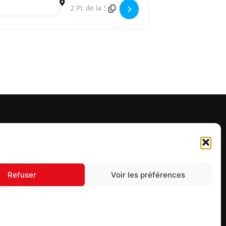
Destination Address - Don du sang Munster []
UIVEZ-NOUS
Refuser
Voir les préférences
S'inscrire à la newsletter