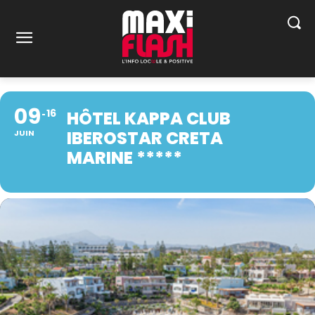
09
16
HÔTEL KAPPA CLUB
IBEROSTAR CRETA
JUIN
MARINE *****