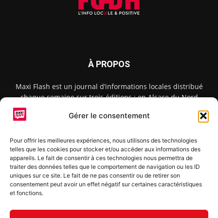
À PROPOS
Maxi Flash est un journal d’informations locales distribué
chaque semaine sur trois éditions : en Alsace du Nord
depuis 2015, dans les secteurs d’Obernai-Molsheim-Erstein
Gérer le consentement
depuis 2022, et à Colmar, Vignoble et Plaine depuis 2023.
Pour offrir les meilleures expériences, nous utilisons des technologies
telles que les cookies pour stocker et/ou accéder aux informations des
SUIVEZ-NOUS
appareils. Le fait de consentir à ces technologies nous permettra de
traiter des données telles que le comportement de navigation ou les ID
uniques sur ce site. Le fait de ne pas consentir ou de retirer son
consentement peut avoir un effet négatif sur certaines caractéristiques
et fonctions.
S'inscrire à la newsletter