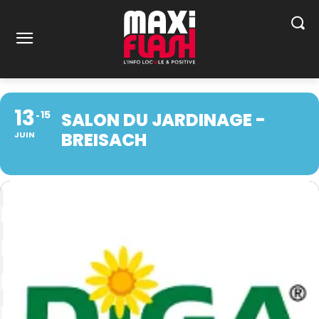
13
15
SALON DU JARDINAGE -
BREISACH
JUIN