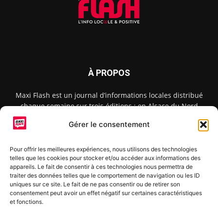
À PROPOS
Maxi Flash est un journal d’informations locales distribué
chaque semaine sur trois éditions : en Alsace du Nord
depuis 2015, dans les secteurs d’Obernai-Molsheim-Erstein
Gérer le consentement
depuis 2022, et à Colmar, Vignoble et Plaine depuis 2023.
Pour offrir les meilleures expériences, nous utilisons des technologies
telles que les cookies pour stocker et/ou accéder aux informations des
SUIVEZ-NOUS
appareils. Le fait de consentir à ces technologies nous permettra de
traiter des données telles que le comportement de navigation ou les ID
uniques sur ce site. Le fait de ne pas consentir ou de retirer son
consentement peut avoir un effet négatif sur certaines caractéristiques
et fonctions.