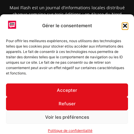
Maxi Flash est un journal d’informations locales distribué
chaque semaine sur trois éditions : en Alsace du Nord
depuis 2015, dans les secteurs d’Obernai-Molsheim-Erstein
Gérer le consentement
depuis 2022, et à Colmar, Vignoble et Plaine depuis 2023.
Pour offrir les meilleures expériences, nous utilisons des technologies
telles que les cookies pour stocker et/ou accéder aux informations des
SUIVEZ-NOUS
appareils. Le fait de consentir à ces technologies nous permettra de
traiter des données telles que le comportement de navigation ou les ID
uniques sur ce site. Le fait de ne pas consentir ou de retirer son
consentement peut avoir un effet négatif sur certaines caractéristiques
et fonctions.
S'inscrire à la newsletter
Accepter
Refuser
© Copyright © 2022 Maxi Flash
Voir les préférences
Mentions légales
Politique de confidentialité
Annonceurs
Politique de confidentialité
Contact