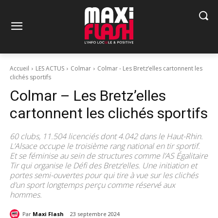
Accueil
LES ACTUS
Colmar
Colmar - Les Bretz’elles cartonnent les
clichés sportifs
Colmar – Les Bretz’elles
cartonnent les clichés sportifs
60 clubs, 11.504 licenciés dont 4.042 dans le Haut-Rhin.
L’Alsace occupe le troisième rang national en tir sportif.
Et se féminise au sein de structures comme l’AS Égalitaire
Tir qui organise le Défi des Bretz’elles. Une initiation et
portes semi-ouvertes pour qui tire à vue sur les clichés
d’un sport longtemps perçu comme réservé aux
hommes.
Par
Maxi Flash
23 septembre 2024