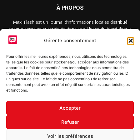
À PROPOS
Maxi Flash est un journal d’informations locales distribué
chaque semaine sur trois éditions : en Alsace du Nord depuis
2015, dans les secteurs d’Obernai-Molsheim-Erstein depuis
Gérer le consentement
2022, et à Colmar, Vignoble et Plaine depuis 2023.
Pour offrir les meilleures expériences, nous utilisons des technologies
telles que les cookies pour stocker et/ou accéder aux informations des
SUIVEZ-NOUS
appareils. Le fait de consentir à ces technologies nous permettra de
traiter des données telles que le comportement de navigation ou les ID
uniques sur ce site. Le fait de ne pas consentir ou de retirer son
consentement peut avoir un effet négatif sur certaines caractéristiques
et fonctions.
S'inscrire à la newsletter
Accepter
Refuser
© Copyright © 2022 Maxi Flash
Voir les préférences