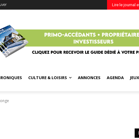
uver
Lire le journal 
HRONIQUES
CULTURE & LOISIRS
ANNONCES
AGENDA
JEU
ponge