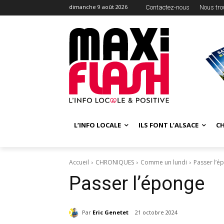
dimanche 9 août 2026
Contactez-nous
Nous tro
L’INFO LOCALE
ILS FONT L’ALSACE
C
Accueil
CHRONIQUES
Comme un lundi
Passer l’é
Passer l’éponge
Par
Eric Genetet
21 octobre 2024