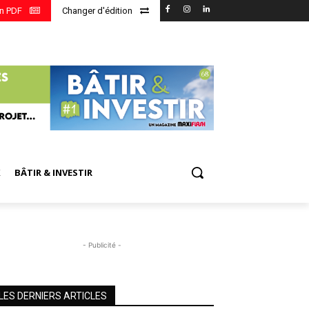
en PDF
Changer d'édition
X
BÂTIR & INVESTIR
- Publicité -
LES DERNIERS ARTICLES