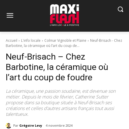
Accueil
L'info locale
Colmar Vignoble et Plaine
Neuf-Brisach - Chez
Barbotine, la céramique où l’art du coup de...
Neuf-Brisach – Chez
Barbotine, la céramique où
l’art du coup de foudre
La céramique, une passion soudaine, est devenue son
métier. Depuis le mois de février, Catherine Sutter
propose dans sa boutique située à Neuf-Brisach ses
créations et celles d’autres artisans français tout aussi
talentueux.
Par
Grégoire Levy
4 novembre 2024