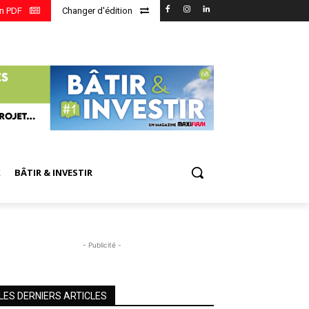
en PDF
Changer d'édition
X
BÂTIR & INVESTIR
- Publicité -
LES DERNIERS ARTICLES