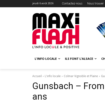
jeudi 6 août 2026
Contactez-nous
Nous trouver
L’INFO LOCALE
ILS FONT L’ALSACE
C
Accueil
L'info locale
Colmar Vignoble et Plaine
Gu
Gunsbach – From
ans