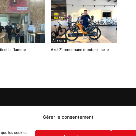
À la une
tient la flamme
Axel Zimmermann monte en selle
S
PROPOS
Gérer le consentement
 Flash est un journal d’informations locales distribué
s que les cookies
ue semaine sur trois éditions : en Alsace du Nord depuis