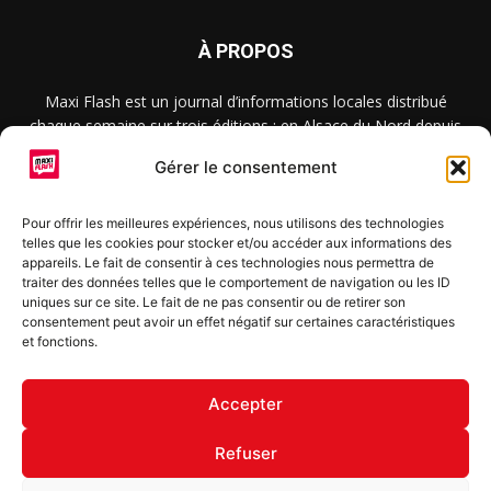
À PROPOS
Maxi Flash est un journal d’informations locales distribué
chaque semaine sur trois éditions : en Alsace du Nord depuis
2015, dans les secteurs d’Obernai-Molsheim-Erstein depuis
Gérer le consentement
2022, et à Colmar, Vignoble et Plaine depuis 2023.
Pour offrir les meilleures expériences, nous utilisons des technologies
telles que les cookies pour stocker et/ou accéder aux informations des
SUIVEZ-NOUS
appareils. Le fait de consentir à ces technologies nous permettra de
traiter des données telles que le comportement de navigation ou les ID
uniques sur ce site. Le fait de ne pas consentir ou de retirer son
consentement peut avoir un effet négatif sur certaines caractéristiques
et fonctions.
S'inscrire à la newsletter
Accepter
Refuser