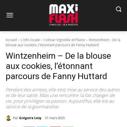
Accueil
L'info locale
Colmar Vignoble et Plaine
Wintzenheim - De la
blouse aux cookies, l'étonnant parcours de Fanny Huttard
Wintzenheim – De la blouse
aux cookies, l’étonnant
parcours de Fanny Huttard
Pendant des années, elle s’est mise au service des autres
et de leur santé. Mais une rencontre l’a fait changer de
vie, pour privilégier sa passion. Aujourd’hui, elle est au
service de la gourmandise.
Par
Grégoire Levy
31 mars 2025