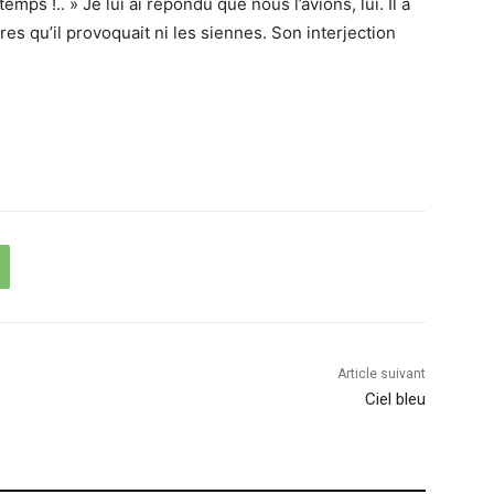
temps !.. » Je lui ai répondu que nous l’avions, lui. Il a
res qu’il provoquait ni les siennes. Son interjection
Article suivant
Ciel bleu