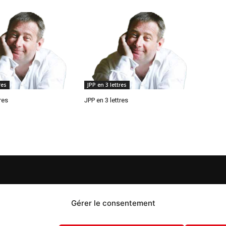
res
JPP en 3 lettres
res
JPP en 3 lettres
S
PROPOS
Gérer le consentement
 Flash est un journal d’informations locales distribué