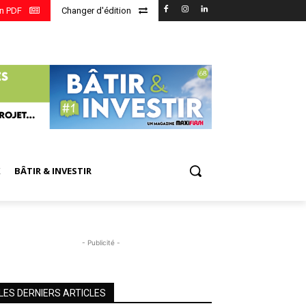
en PDF
Changer d'édition
X
BÂTIR & INVESTIR
- Publicité -
LES DERNIERS ARTICLES