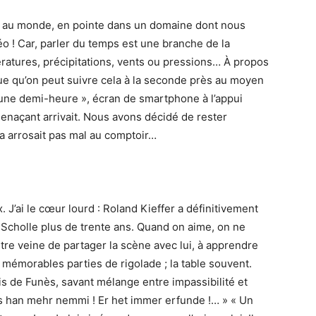
e au monde, en pointe dans un domaine dont nous
o ! Car, parler du temps est une branche de la
atures, précipitations, vents ou pressions… À propos
ique qu’on peut suivre cela à la seconde près au moyen
d’une demi-heure », écran de smartphone à l’appui
enaçant arrivait. Nous avons décidé de rester
ça arrosait pas mal au comptoir…
. J’ai le cœur lourd : Roland Kieffer a définitivement
r Scholle plus de trente ans. Quand on aime, on ne
 autre veine de partager la scène avec lui, à apprendre
s mémorables parties de rigolade ; la table souvent.
uis de Funès, savant mélange entre impassibilité et
unès han mehr nemmi ! Er het immer erfunde !… » « Un