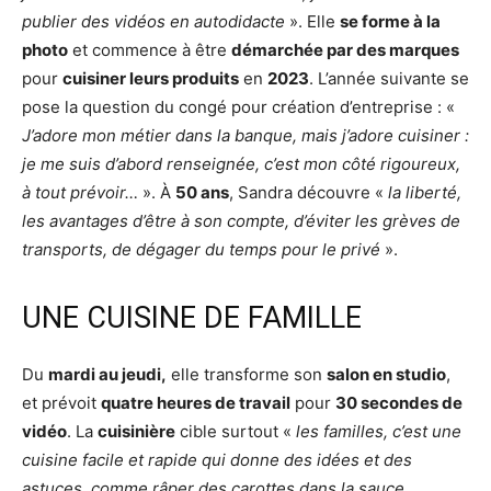
publier des vidéos en autodidacte
». Elle
se forme à la
photo
et commence à être
démarchée par des marques
pour
cuisiner leurs produits
en
2023
. L’année suivante se
pose la question du congé pour création d’entreprise : «
J’adore mon métier dans la banque, mais j’adore cuisiner :
je me suis d’abord renseignée, c’est mon côté rigoureux,
à tout prévoir…
». À
50 ans
, Sandra découvre «
la liberté,
les avantages d’être à son compte, d’éviter les grèves de
transports, de dégager du temps pour le privé
».
UNE CUISINE DE FAMILLE
Du
mardi au jeudi,
elle transforme son
salon en studio
,
et prévoit
quatre heures de travail
pour
30 secondes de
vidéo
. La
cuisinière
cible surtout «
les familles, c’est une
cuisine facile et rapide qui donne des idées et des
astuces, comme râper des carottes dans la sauce