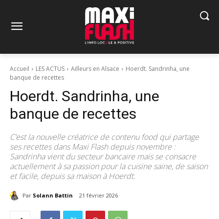
Accueil
LES ACTUS
Ailleurs en Alsace
Hoerdt. Sandrinha, une
banque de recettes
Hoerdt. Sandrinha, une
banque de recettes
C’est la nouvelle créatrice de contenu food qui partage
ses recettes dans Maxi Flash depuis novembre :
Sandrinha vient du secteur bancaire mais se consacre
actuellement à sa passion pour la cuisine saine, de saison
et facile, depuis sa maison à Hoerdt.
Par
Solann Battin
21 février 2026