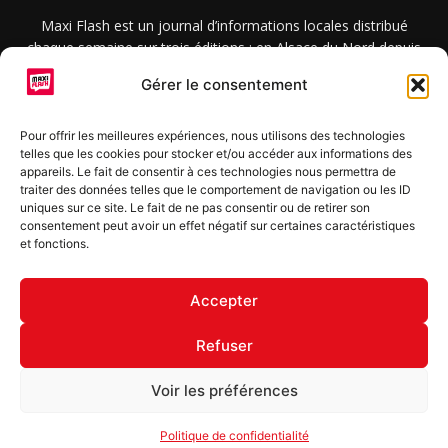
Maxi Flash est un journal d’informations locales distribué
chaque semaine sur trois éditions : en Alsace du Nord depuis
2015, dans les secteurs d’Obernai-Molsheim-Erstein depuis
Gérer le consentement
2022, et à Colmar, Vignoble et Plaine depuis 2023.
Pour offrir les meilleures expériences, nous utilisons des technologies
telles que les cookies pour stocker et/ou accéder aux informations des
SUIVEZ-NOUS
appareils. Le fait de consentir à ces technologies nous permettra de
traiter des données telles que le comportement de navigation ou les ID
uniques sur ce site. Le fait de ne pas consentir ou de retirer son
consentement peut avoir un effet négatif sur certaines caractéristiques
et fonctions.
S'inscrire à la newsletter
Accepter
Refuser
© Copyright © 2022 Maxi Flash
Voir les préférences
Mentions légales
Politique de confidentialité
Annonceurs
Politique de confidentialité
Contact