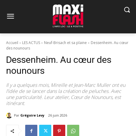
Accueil
LES ACTUS
Neuf-Brisach et sa plaine
Dessenheim. Au cœur
des nounours
Dessenheim. Au cœur des
nounours
Il y a quelques mois, Mireille et Jean-Marc Muller ont eu
l’idée de se lancer dans la création de peluches. Avec
une particularité. Leur atelier, Cœur de Nounours, est
itinérant.
Par
Grégoire Levy
26 juin 2026