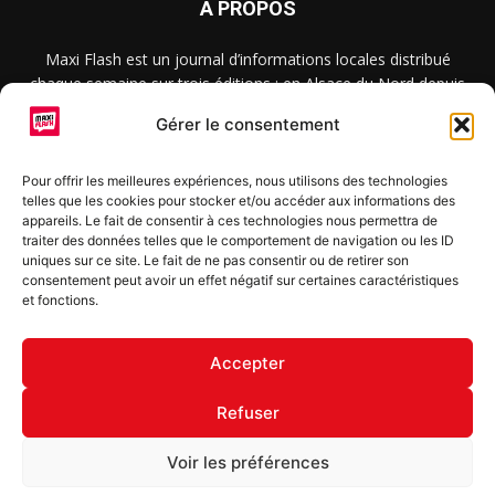
À PROPOS
Maxi Flash est un journal d’informations locales distribué
chaque semaine sur trois éditions : en Alsace du Nord depuis
2015, dans les secteurs d’Obernai-Molsheim-Erstein depuis
Gérer le consentement
2022, et à Colmar, Vignoble et Plaine depuis 2023.
Pour offrir les meilleures expériences, nous utilisons des technologies
telles que les cookies pour stocker et/ou accéder aux informations des
SUIVEZ-NOUS
appareils. Le fait de consentir à ces technologies nous permettra de
traiter des données telles que le comportement de navigation ou les ID
uniques sur ce site. Le fait de ne pas consentir ou de retirer son
consentement peut avoir un effet négatif sur certaines caractéristiques
et fonctions.
S'inscrire à la newsletter
Accepter
Refuser
© Copyright © 2022 Maxi Flash
Voir les préférences
Mentions légales
Politique de confidentialité
Annonceurs