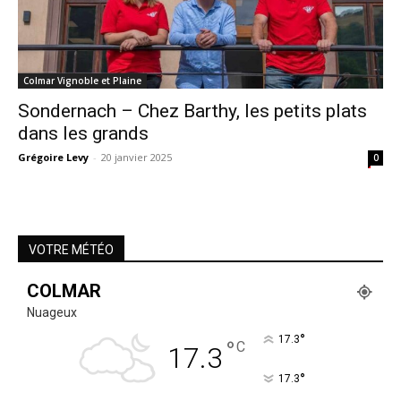
Colmar Vignoble et Plaine
Sondernach – Chez Barthy, les petits plats
dans les grands
Grégoire Levy
-
20 janvier 2025
0
VOTRE MÉTÉO
COLMAR
Nuageux
°
17.3
°
C
17.3
°
17.3