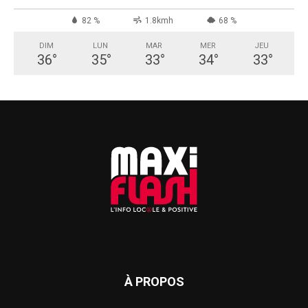
82 %
1.8kmh
68 %
DIM
LUN
MAR
MER
JEU
36
°
35
°
33
°
34
°
33
°
À PROPOS