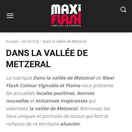
Accueil
LES ACTUS
Dans la vallée de Metzeral
DANS LA VALLÉE DE
METZERAL
La rubrique
Dans la vallée de Metzeral
de
Maxi
Flash Colmar Vignoble et Plaine
vous présente
les actualités
locales positives, bonnes
nouvelles
et
initiatives inspirantes
qui
valorisent
la vallée de Metzeral.
Retrouvez les
lieux uniques et portraits de locaux qui font la
richesse de ce territoire
alsacien
.