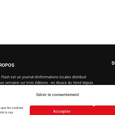
S
PROPOS
 Flash est un journal d’informations locales distribué
ue semaine sur trois éditions : en Alsace du Nord depuis
, dans les secteurs d’Obernai-Molsheim-Erstein depuis
, et à Colmar, Vignoble et Plaine depuis 2023.
Gérer le consentement
s que les cookies
Accepter
ntir à ces