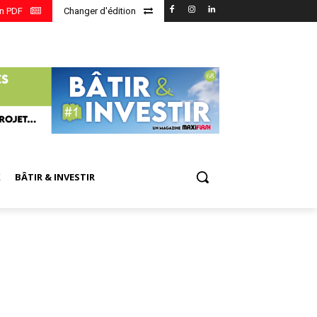
en PDF
Changer d'édition
X
BÂTIR & INVESTIR