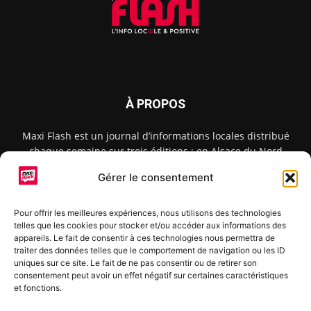
À PROPOS
Maxi Flash est un journal d’informations locales distribué
chaque semaine sur trois éditions : en Alsace du Nord
depuis 2015, dans les secteurs d’Obernai-Molsheim-Erstein
Gérer le consentement
depuis 2022, et à Colmar, Vignoble et Plaine depuis 2023.
Pour offrir les meilleures expériences, nous utilisons des technologies
telles que les cookies pour stocker et/ou accéder aux informations des
SUIVEZ-NOUS
appareils. Le fait de consentir à ces technologies nous permettra de
traiter des données telles que le comportement de navigation ou les ID
uniques sur ce site. Le fait de ne pas consentir ou de retirer son
consentement peut avoir un effet négatif sur certaines caractéristiques
et fonctions.