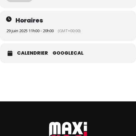
avec Guillaume DENINGER, spectacle des majorettes de Merxheim.
De 11h à 20h.
Salle le Foyer – Merxheim
Horaires
Retrouvez tous les agendas sur Maxi Flash
29 juin 2025 11h00 - 20h00
(GMT+00:00)
CALENDRIER
GOOGLECAL