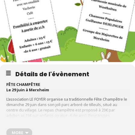
Détails de l'évènement
FÊTE CHAMPÊTRE
Le 29 juin à Merxheim
L’association LE FOYER organise sa traditionnelle Fête Champêtre le
dimanche 29 juin dans son joli parc arboré de tilleuls, situé au
centre du village. Le repas champêtre est proposé à 23€ par
adultes et 13€ par enfants (gratuit -6 de ans). Pour toutes
inscriptions pour les repas, merci de téléphoner au 06 84 74 27 74
avant le 23 juin 2025. Différentes animations proposées tout au
long de la journée, apéritif musical, chansons populaires
MORE