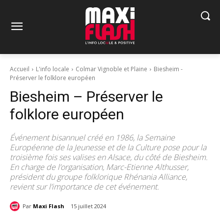
Accueil
L'info locale
Colmar Vignoble et Plaine
Biesheim -
Préserver le folklore européen
Biesheim – Préserver le
folklore européen
Événement bisannuel créé en 1986, la Semaine
Européenne de la Jeunesse et de la Culture pose pour la
troisième fois ses valises en Alsace, du côté de Biesheim.
En charge de l’organisation, Marc-Etienne Althusser,
président du groupe folklorique Rhénania Alliance,
revient sur l’importance de cet événement.
Par
Maxi Flash
15 juillet 2024