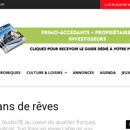
ver
Lire le journal 
HRONIQUES
CULTURE & LOISIRS
ANNONCES
AGENDA
JEU
ans de rêves
Studio78, au coeur du quartier français,
licité. Son français impeccable (et son