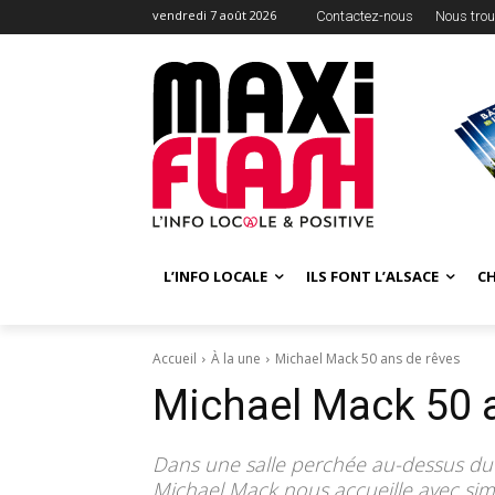
vendredi 7 août 2026
Contactez-nous
Nous trou
L’INFO LOCALE
ILS FONT L’ALSACE
C
Accueil
À la une
Michael Mack 50 ans de rêves
Michael Mack 50 
Dans une salle perchée au-dessus du 
Michael Mack nous accueille avec simp