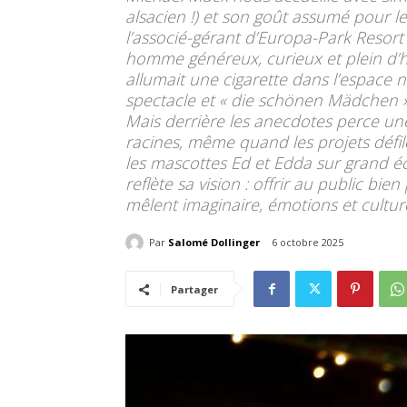
alsacien !) et son goût assumé pour l
l’associé-gérant d’Europa-Park Resort
homme généreux, curieux et plein d’h
allumait une cigarette dans l’espace 
spectacle et « die schönen Mädchen »…
Mais derrière les anecdotes perce un
racines, même quand les projets défil
les mascottes Ed et Edda sur grand é
reflète sa vision : offrir au public bie
mêlent imaginaire, émotions et cultur
Par
Salomé Dollinger
6 octobre 2025
Partager