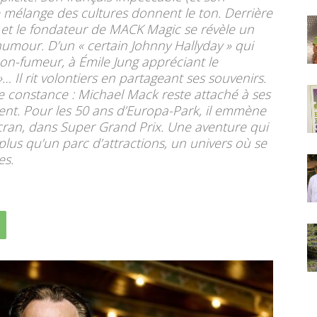
e mélange des cultures donnent le ton. Derrière
 et le fondateur de MACK Magic se révèle un
umour. D’un « certain Johnny Hallyday » qui
non-fumeur, à Émile Jung appréciant le
 Il rit volontiers en partageant ses souvenirs.
e constance : Michael Mack reste attaché à ses
ent. Pour les 50 ans d’Europa-Park, il emmène
cran, dans Super Grand Prix. Une aventure qui
n plus qu’un parc d’attractions, un univers où se
es.