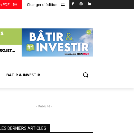
en PDF
Changer d'édition
X
BÂTIR & INVESTIR
- Publicité -
LES DERNIERS ARTICLES