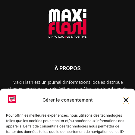
À PROPOS
Maxi Flash est un journal d’informations locales distribué
chaque semaine sur trois éditions : en Alsace du Nord depuis
2015, dans les secteurs d’Obernai-Molsheim-Erstein depuis
Gérer le consentement
2022, et à Colmar, Vignoble et Plaine depuis 2023.
Pour offrir les meilleures expériences, nous utilisons des technologies
telles que les cookies pour stocker et/ou accéder aux informations des
SUIVEZ-NOUS
appareils. Le fait de consentir à ces technologies nous permettra de
traiter des données telles que le comportement de navigation ou les ID