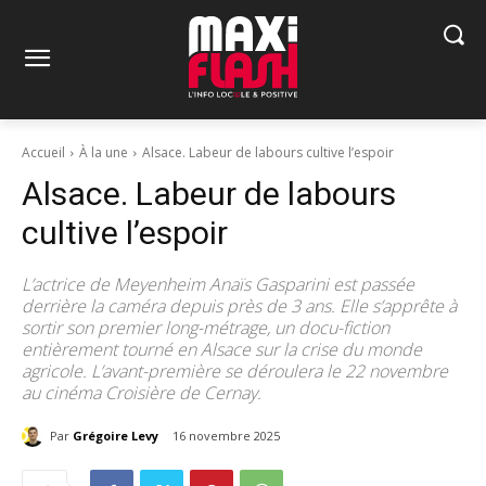
Accueil
À la une
Alsace. Labeur de labours cultive l’espoir
Alsace. Labeur de labours
cultive l’espoir
L’actrice de Meyenheim Anaïs Gasparini est passée
derrière la caméra depuis près de 3 ans. Elle s’apprête à
sortir son premier long-métrage, un docu-fiction
entièrement tourné en Alsace sur la crise du monde
agricole. L’avant-première se déroulera le 22 novembre
au cinéma Croisière de Cernay.
Par
Grégoire Levy
16 novembre 2025